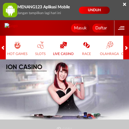
×
MENANG123 Aplikasi Mobile
UNDUH
Jangan tampilkan lagi hari ini
Masuk
Daftar
HOT GAMES
SLOTS
LIVE CASINO
RACE
OLAHRAGA
CRA