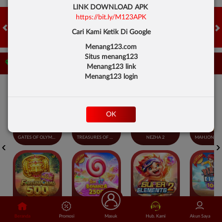
LINK DOWNLOAD APK
https://bit.ly/M123APK
Cari Kami Ketik Di Google
HOT GAMES
SLOTS
LIVE CASINO
RACE
OLAHRAGA
CRA
Menang123.com
Situs menang123
Game Populer
Menang123 link
Menang123 login
OK
GATES OF OLYMPUS POP
TREASURES OF AZTEC
NEZHA 2
FORTUNE GEMS 500
SWEET BONANZA 2500
SUPER ELEMENTS 2
Beranda
Promosi
Masuk
Hub. Kami
Akun Saya