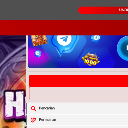
UND
Pencarian
Permainan