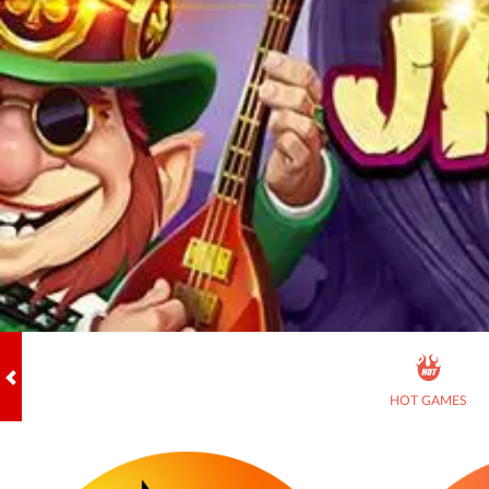
HOT GAMES