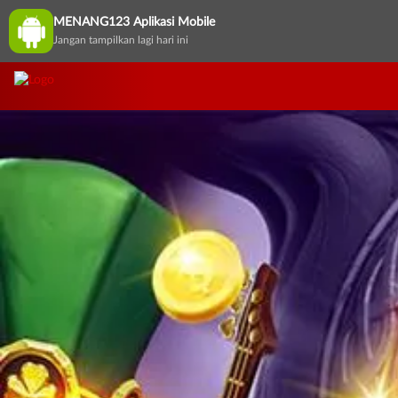
MENANG123 Aplikasi Mobile
Jangan tampilkan lagi hari ini