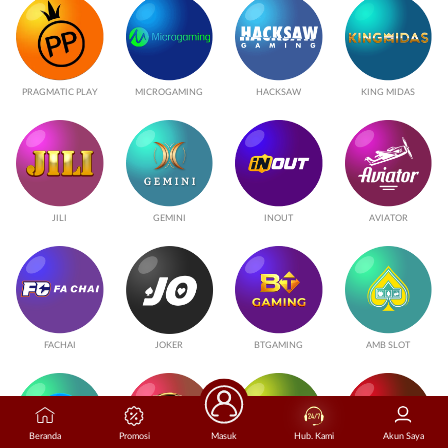
PRAGMATIC PLAY
MICROGAMING
HACKSAW
KING MIDAS
JILI
GEMINI
INOUT
AVIATOR
FACHAI
JOKER
BTGAMING
AMB SLOT
Beranda
Promosi
Masuk
Hub. Kami
Akun Saya