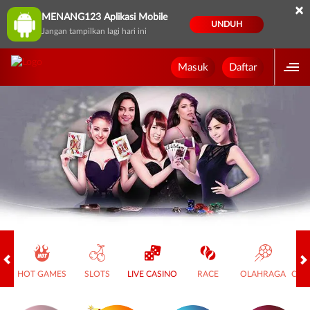
×
MENANG123 Aplikasi Mobile
UNDUH
Jangan tampilkan lagi hari ini
Masuk
Daftar
HOT GAMES
SLOTS
LIVE CASINO
RACE
OLAHRAGA
CRA