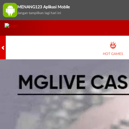
MENANG123 Aplikasi Mobile
Jangan tampilkan lagi hari ini
HOT GAMES