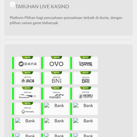
TARUHAN LIVE KASINO
Platform Pilihan bagi perusahaan-perusahaan terbaik di dunia, dengan
pilihan variasi game terbanyak