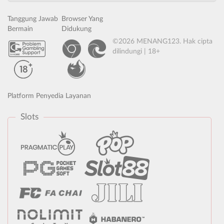
Tanggung Jawab
Browser Yang
Bermain
Didukung
©2026 MENANG123. Hak cipta
dilindungi | 18+
Platform Penyedia Layanan
Slots