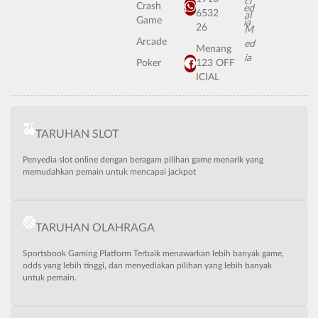
Crash
6532
Game
26
Arcade
Menang
Poker
123 OFF
ICIAL
TARUHAN SLOT
Penyedia slot online dengan beragam pilihan game menarik yang
memudahkan pemain untuk mencapai jackpot
TARUHAN OLAHRAGA
Sportsbook Gaming Platform Terbaik menawarkan lebih banyak game,
odds yang lebih tinggi, dan menyediakan pilihan yang lebih banyak
untuk pemain.