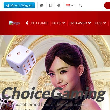
Main di Telegram
HOT GAMES
SLOTS
LIVE CASINO
RACE
ChoiceGaming
Choice adalah brand hiburan live asal Eropa