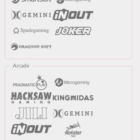
Arcade