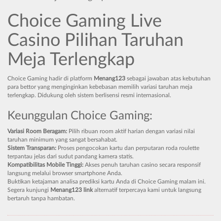
Choice Gaming Live
Casino Pilihan Taruhan
Meja Terlengkap
Choice Gaming hadir di platform
Menang123
sebagai jawaban atas kebutuhan
para bettor yang menginginkan kebebasan memilih variasi taruhan meja
terlengkap. Didukung oleh sistem berlisensi resmi internasional.
Keunggulan Choice Gaming:
Variasi Room Beragam:
Pilih ribuan room aktif harian dengan variasi nilai
taruhan minimum yang sangat bersahabat.
Sistem Transparan:
Proses pengocokan kartu dan perputaran roda roulette
terpantau jelas dari sudut pandang kamera statis.
Kompatibilitas Mobile Tinggi:
Akses penuh taruhan casino secara responsif
langsung melalui browser smartphone Anda.
Buktikan ketajaman analisa prediksi kartu Anda di Choice Gaming malam ini.
Segera kunjungi
Menang123 link
alternatif terpercaya kami untuk langsung
bertaruh tanpa hambatan.