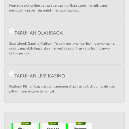
Penyedia slot online dengan beragam pilihan game menarik yang
memudahkan pemain untuk mencapai jackpot
TARUHAN OLAHRAGA
Sportsbook Gaming Platform Terbaik menawarkan lebih banyak game,
odds yang lebih tinggi, dan menyediakan pilihan yang lebih banyak
untuk pemain.
TARUHAN LIVE KASINO
Platform Pilihan bagi perusahaan-perusahaan terbaik di dunia, dengan
pilihan variasi game terbanyak