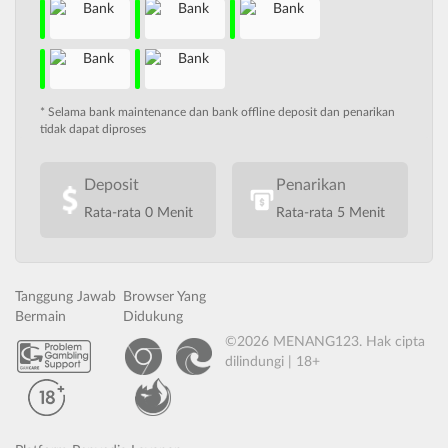
* Selama bank maintenance dan bank offline deposit dan penarikan
tidak dapat diproses
Deposit
Penarikan
Rata-rata 0 Menit
Rata-rata 5 Menit
Tanggung Jawab
Browser Yang
Bermain
Didukung
©2026 MENANG123. Hak cipta
dilindungi | 18+