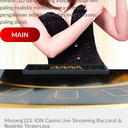
mewah 2D dan 3D yang inovatif, visual film
paling realistis memberi para pemain
pengalaman sebenarnya dari indera kasino
paling darat.
MAIN
Menang123: ION Casino Live Streaming Baccarat &
Roulette Terpercaya