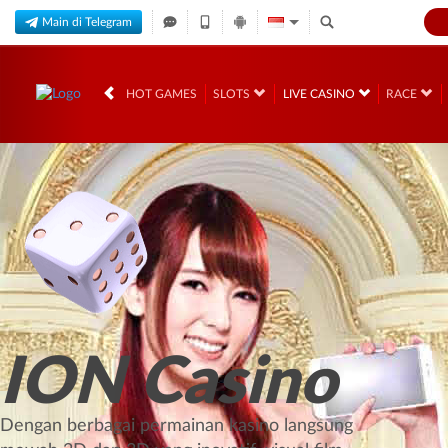
Main di Telegram
HOT GAMES
SLOTS
LIVE CASINO
RACE
ION Casino
Dengan berbagai permainan kasino langsung