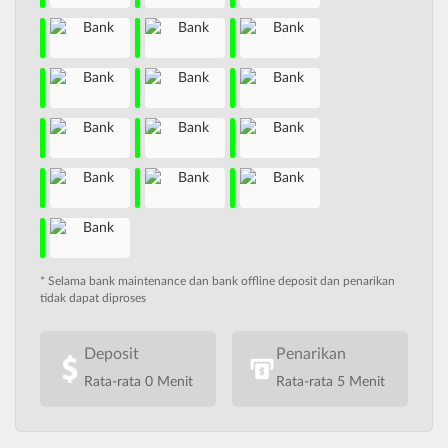
* Selama bank maintenance dan bank offline deposit dan penarikan
tidak dapat diproses
Deposit
Penarikan
Rata-rata 0 Menit
Rata-rata 5 Menit