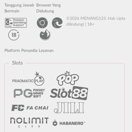
Tanggung Jawab
Browser Yang
Bermain
Didukung
©2026 MENANG123. Hak cipta
dilindungi | 18+
Platform Penyedia Layanan
Slots