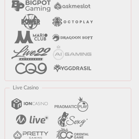
Live Casino