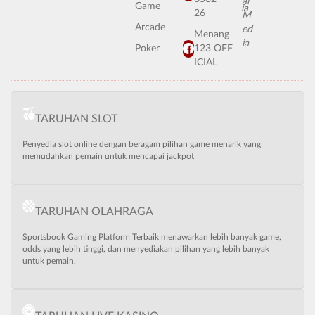
Game
26
Arcade
Menang
Poker
123 OFF
ICIAL
TARUHAN SLOT
Penyedia slot online dengan beragam pilihan game menarik yang
memudahkan pemain untuk mencapai jackpot
TARUHAN OLAHRAGA
Sportsbook Gaming Platform Terbaik menawarkan lebih banyak game,
odds yang lebih tinggi, dan menyediakan pilihan yang lebih banyak
untuk pemain.