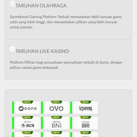
TARUHAN OLAHRAGA
Sportsbook Gaming Platform Terbaik menawarkan lebih banyak game,
odds yang lebih tinggi, dan menyediakan pilihan yang lebih banyak
untuk pemain.
TARUHAN LIVE KASINO
Platform Pilihan bagi perusahaan-perusahaan terbaik di dunia, dengan
pilihan variasi game terbanyak