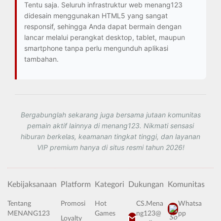
Tentu saja. Seluruh infrastruktur web menang123
didesain menggunakan HTML5 yang sangat
responsif, sehingga Anda dapat bermain dengan
lancar melalui perangkat desktop, tablet, maupun
smartphone tanpa perlu mengunduh aplikasi
tambahan.
Bergabunglah sekarang juga bersama jutaan komunitas
pemain aktif lainnya di menang123. Nikmati sensasi
hiburan berkelas, keamanan tingkat tinggi, dan layanan
VIP premium hanya di situs resmi tahun 2026!
Kebijaksanaan
Platform
Kategori
Dukungan
Komunitas
Tentang
Promosi
Hot
CS.Mena
Whatsa
MENANG123
Games
ng123@
pp
Loyalty