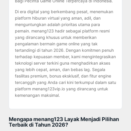
Bagi Pecinta Game Online Terpercaya di Indonesia.
Di era digital yang berkembang pesat, menemukan
platform hiburan virtual yang aman, adil, dan
menguntungkan adalah prioritas utama para
pemain. menang123 hadir sebagai platform resmi
yang dirancang khusus untuk memberikan
pengalaman bermain game online yang tak
tertandingi di tahun 2026. Dengan komitmen penuh
terhadap kepuasan member, kami mengintegrasikan
teknologi server terkini guna menghadirkan akses
yang lebih cepat, aman, dan bebas lag. Segala
fasilitas premium, bonus eksklusif, dan fitur engine
tercanggih yang Anda cari kini terkumpul dalam satu
platform menang123vip.io yang dirancang untuk
kemenangan maksimal.
Mengapa menang123 Layak Menjadi Pilihan
Terbaik di Tahun 2026?