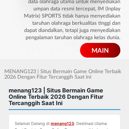
data olahraga utama untuk menyediakan
umpan data resmi tercepat, IM (Inplay
Matrix) SPORTS tidak hanya menyediakan
taruhan olahraga berkualitas tinggi dan
dapat diandalkan, tetapi juga menyediakan
pengalaman taruhan olahraga kelas dunia.
MAIN
MENANG123 | Situs Bermain Game Online Terbaik
2026 Dengan Fitur Tercanggih Saat Ini
menang123 | Situs Bermain Game
Online Terbaik 2026 Dengan Fitur
Tercanggih Saat Ini
Selamat Datang di
menang123
: Destinasi Utama