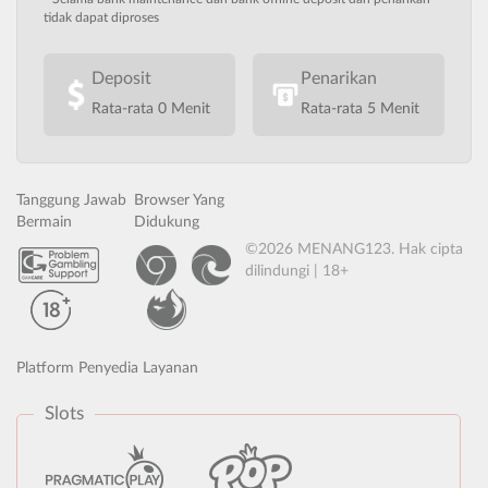
tidak dapat diproses
Deposit
Penarikan
Rata-rata 0 Menit
Rata-rata 5 Menit
Tanggung Jawab
Browser Yang
Bermain
Didukung
©2026 MENANG123. Hak cipta
dilindungi | 18+
Platform Penyedia Layanan
Slots