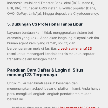
Indonesia, mulai dari Transfer Bank lokal (BCA, Mandiri,
BNI, BRI), fitur scan QRIS instan, E-Wallet populer (Dana,
OVO, GoPay, LinkAja), hingga deposit via Cryptocurrency.
5. Dukungan CS Profesional Tanpa Libur
Layanan bantuan kami tidak menggunakan sistem bot
otomatis yang kaku. Anda akan langsung dilayani oleh tim
human agent kami yang ramah, solutif, dan
berpengalaman melalui fasilitas
Livechat menang123
resmi untuk menangani kendala teknis maupun seputar
transaksi dalam hitungan menit.
Panduan Cara Daftar & Login di Situs
menang123 Terpercaya
Untuk mulai menikmati seluruh keseruan dan
memenangkan jackpot besar di platform kami, Anda hanya
perlu mengikuti langkah-langkah pendaftaran mudah
berikut ini:
Kunjungi situs resmi atau klik
Link menang123 Resmi
di