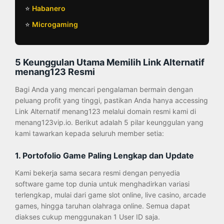
⭐
Habanero
⭐
Microgaming
5 Keunggulan Utama Memilih Link Alternatif
menang123 Resmi
Bagi Anda yang mencari pengalaman bermain dengan
peluang profit yang tinggi, pastikan Anda hanya accessing
Link Alternatif menang123 melalui domain resmi kami di
menang123vip.io. Berikut adalah 5 pilar keunggulan yang
kami tawarkan kepada seluruh member setia:
1. Portofolio Game Paling Lengkap dan Update
Kami bekerja sama secara resmi dengan penyedia
software game top dunia untuk menghadirkan variasi
terlengkap, mulai dari game slot online, live casino, arcade
games, hingga taruhan olahraga online. Semua dapat
diakses cukup menggunakan 1 User ID saja.