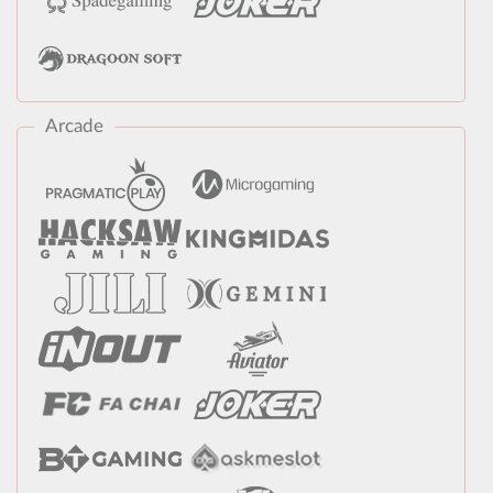
Arcade