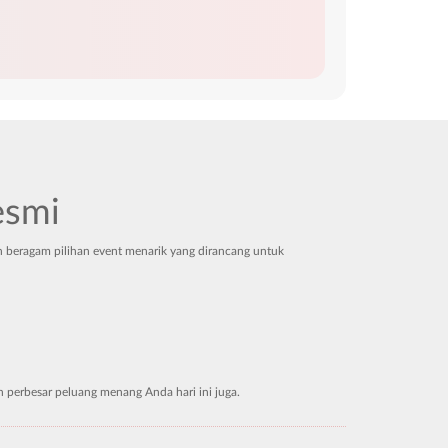
esmi
n beragam pilihan event menarik yang dirancang untuk
n perbesar peluang menang Anda hari ini juga.