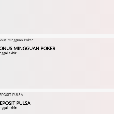
ONUS MINGGUAN POKER
nggal akhir:
-
EPOSIT PULSA
nggal akhir:
-