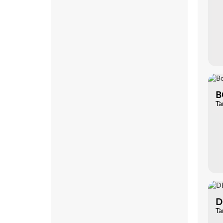
B
Ta
D
Ta