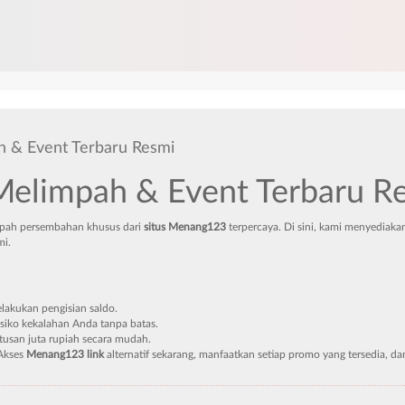
 & Event Terbaru Resmi
Melimpah & Event Terbaru R
mpah persembahan khusus dari
situs Menang123
terpercaya. Di sini, kami menyediaka
mi.
lakukan pengisian saldo.
siko kekalahan Anda tanpa batas.
tusan juta rupiah secara mudah.
 Akses
Menang123 link
alternatif sekarang, manfaatkan setiap promo yang tersedia, da