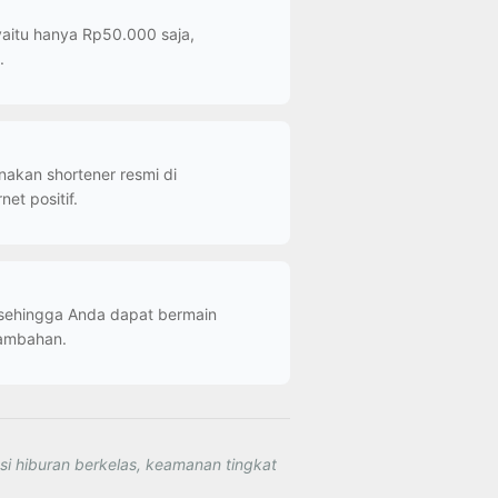
yaitu hanya Rp50.000 saja,
.
nakan shortener resmi di
et positif.
 sehingga Anda dapat bermain
tambahan.
si hiburan berkelas, keamanan tingkat