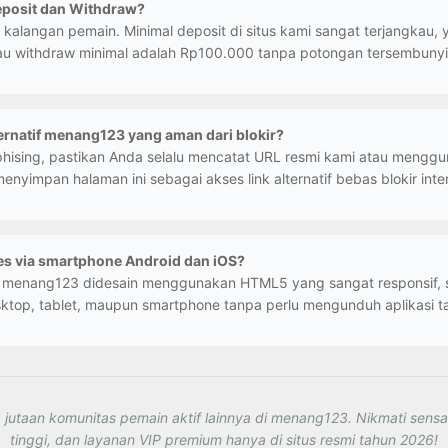
eposit dan Withdraw?
alangan pemain. Minimal deposit di situs kami sangat terjangkau, 
au withdraw minimal adalah Rp100.000 tanpa potongan tersembunyi
ernatif menang123 yang aman dari blokir?
 phising, pastikan Anda selalu mencatat URL resmi kami atau menggu
enyimpan halaman ini sebagai akses link alternatif bebas blokir intern
es via smartphone Android dan iOS?
web menang123 didesain menggunakan HTML5 yang sangat responsif,
sktop, tablet, maupun smartphone tanpa perlu mengunduh aplikasi 
utaan komunitas pemain aktif lainnya di menang123. Nikmati sensa
tinggi, dan layanan VIP premium hanya di situs resmi tahun 2026!