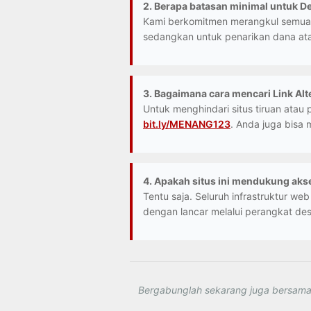
2. Berapa batasan minimal untuk D
Kami berkomitmen merangkul semua k
sedangkan untuk penarikan dana at
3. Bagaimana cara mencari Link Alt
Untuk menghindari situs tiruan atau
bit.ly/MENANG123
. Anda juga bisa m
4. Apakah situs ini mendukung aks
Tentu saja. Seluruh infrastruktur 
dengan lancar melalui perangkat de
Bergabunglah sekarang juga bersama j