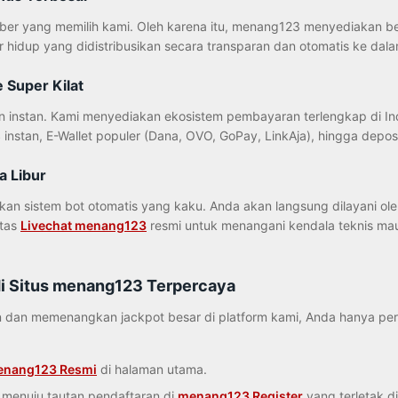
ber yang memilih kami. Oleh karena itu, menang123 menyediakan b
 hidup yang didistribusikan secara transparan dan otomatis ke dal
 Super Kilat
in instan. Kami menyediakan ekosistem pembayaran terlengkap di Ind
IS instan, E-Wallet populer (Dana, OVO, GoPay, LinkAja), hingga depos
a Libur
n sistem bot otomatis yang kaku. Anda akan langsung dilayani ol
itas
Livechat menang123
resmi untuk menangani kendala teknis mau
di Situs menang123 Terpercaya
n dan memenangkan jackpot besar di platform kami, Anda hanya per
enang123 Resmi
di halaman utama.
 menuju tautan pendaftaran di
menang123 Register
yang terletak d