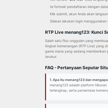
Isi formulir pendaftaran dengan dat
Klik submit, akun Anda akan langsun
Silakan lakukan login menggunakan 
RTP Live menang123: Kunci 
Salah satu fitur unggulan yang membua
tingkat kemenangan (RTP Live) yang dip
game mana yang sedang memberikan pelu
terukur.
FAQ - Pertanyaan Seputar Si
1. Apa itu menang123 dan mengapa
menang123 adalah platform hiburan g
terlengkap, serta persentase kemena