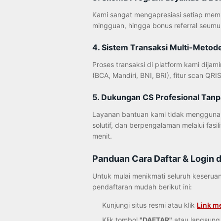
Kami sangat mengapresiasi setiap mem
mingguan, hingga bonus referral seumur
4. Sistem Transaksi Multi-Metode
Proses transaksi di platform kami dijam
(BCA, Mandiri, BNI, BRI), fitur scan QR
5. Dukungan CS Profesional Tanp
Layanan bantuan kami tidak menggunaka
solutif, dan berpengalaman melalui fasil
menit.
Panduan Cara Daftar & Login 
Untuk mulai menikmati seluruh keserua
pendaftaran mudah berikut ini:
Kunjungi situs resmi atau klik
Link m
Klik tombol
"DAFTAR"
atau langsung