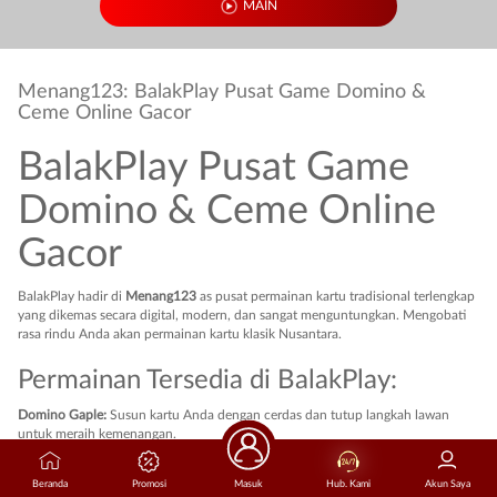
MAIN
Menang123: BalakPlay Pusat Game Domino &
Ceme Online Gacor
BalakPlay Pusat Game
Domino & Ceme Online
Gacor
BalakPlay hadir di
Menang123
as pusat permainan kartu tradisional terlengkap
yang dikemas secara digital, modern, dan sangat menguntungkan. Mengobati
rasa rindu Anda akan permainan kartu klasik Nusantara.
Permainan Tersedia di BalakPlay:
Domino Gaple:
Susun kartu Anda dengan cerdas dan tutup langkah lawan
untuk meraih kemenangan.
Bandar Ceme:
Nikmati sensasi menjadi bandar dan adu nilai kartu dengan
pemain lain dalam satu meja.
Beranda
Promosi
Masuk
Hub. Kami
Akun Saya
Ludo King:
Nostalgia permainan papan kasual yang kini bisa mempertaruhkan